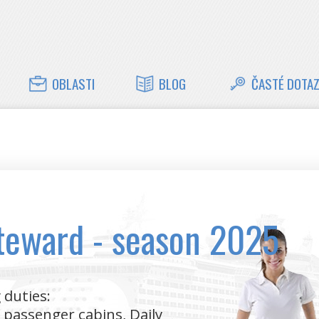
OBLASTI
BLOG
ČASTÉ DOTA
Cabin Steward - season 2025
 duties:
f passenger cabins, Daily