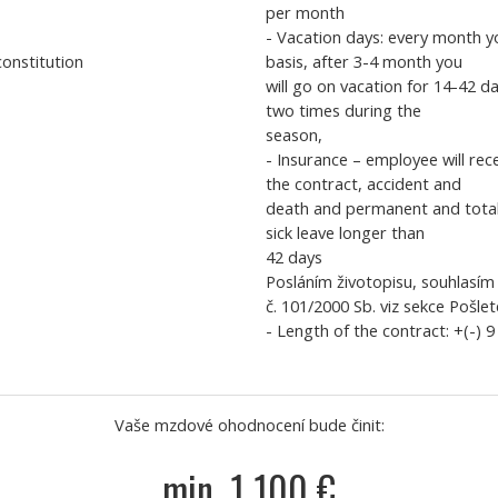
per month
- Vacation days: every month yo
constitution
basis, after 3-4 month you
will go on vacation for 14-42 
two times during the
season,
- Insurance – employee will rec
the contract, accident and
death and permanent and total d
sick leave longer than
42 days
Posláním životopisu, souhlasí
č. 101/2000 Sb. viz sekce Pošl
- Length of the contract: +(-) 
Vaše mzdové ohodnocení bude činit:
min. 1 100 €