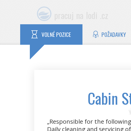
pracuj
na
lodi
.cz
VOLNÉ POZICE
POŽADAVKY
Responsible for the following
Daily cleaning and servicing o