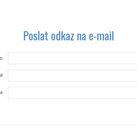
Poslat odkaz na e-mail
o:
l:
a: