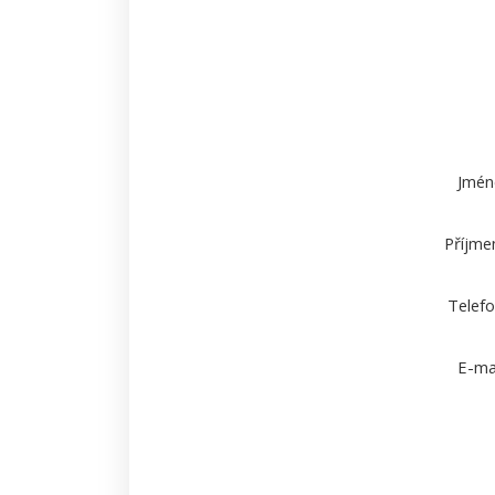
Jmén
Příjmen
Telefo
E-mai