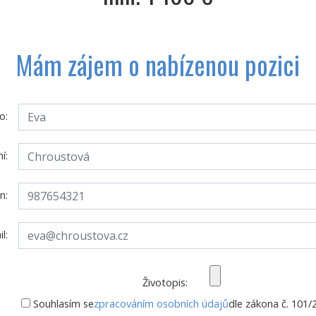
Mám zájem o nabízenou pozici
o:
í:
n:
l:
Životopis:
Souhlasím se
zpracováním osobních údajů
dle zákona č. 101/