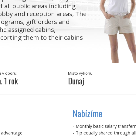
 all public areas including
 lobby and reception areas, The
programs, gift orders and
the assigned cabins,
orting them to their cabins
e v oboru:
Místo výkonu:
. 1 rok
Dunaj
Nabízíme
- Monthly basic salary transfer
an advantage
- Tip equally shared through a