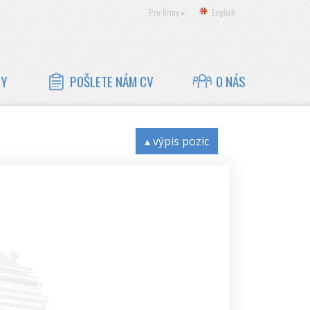
Pro firmy ▸
English
ZY
POŠLETE NÁM CV
O NÁS
▴ výpis pozic